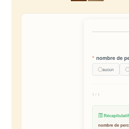
*
nombre de p
aucun
1
/ 1
Récapitulatif
nombre de perc