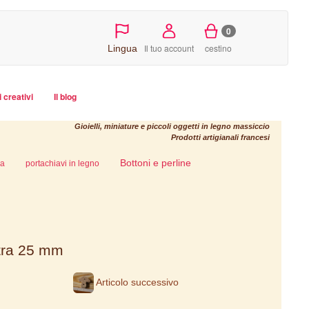
0
Il tuo account
cestino
Lingua
i creativi
Il blog
Gioielli, miniature e piccoli oggetti in legno massiccio
Prodotti artigianali francesi
Bottoni e perline
ca
portachiavi in legno
atra 25 mm
Articolo successivo