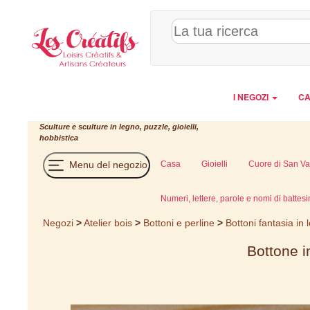
Pannello di gestione dei cookies
I NEGOZI
CA
Sculture e sculture in legno, puzzle, gioielli,
hobbistica
Menu del negozio
Casa
Gioielli
Cuore di San Va
Numeri, lettere, parole e nomi di battes
Negozi
>
Atelier bois
>
Bottoni e perline
>
Bottoni fantasia in
Bottone i