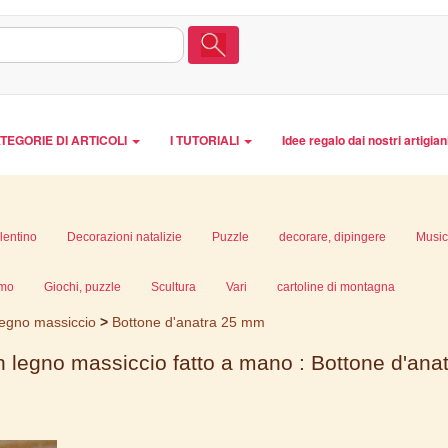
TEGORIE DI ARTICOLI
I TUTORIALI
Idee regalo dai nostri artigian
lentino
Decorazioni natalizie
Puzzle
decorare, dipingere
Musi
imo
Giochi, puzzle
Scultura
Vari
cartoline di montagna
 legno massiccio
>
Bottone d'anatra 25 mm
n legno massiccio fatto a mano : Bottone d'an