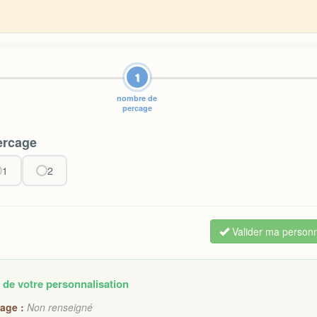
1
nombre de
percage
ercage
1
2
Valider ma personn
 de votre personnalisation
age :
Non renseigné